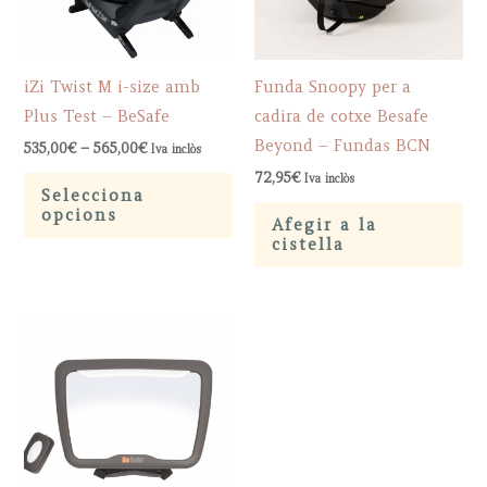
iZi Twist M i-size amb
Funda Snoopy per a
Plus Test – BeSafe
cadira de cotxe Besafe
Beyond – Fundas BCN
Price
535,00
€
–
565,00
€
Iva inclòs
range:
This
72,95
€
Iva inclòs
535,00€
Selecciona
through
product
opcions
565,00€
Afegir a la
has
cistella
multiple
variants.
The
options
may
be
chosen
on