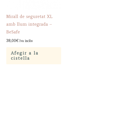
the
product
Mirall de seguretat XL
page
amb llum integrada –
BeSafe
38,00
€
Iva inclòs
Afegir a la
cistella