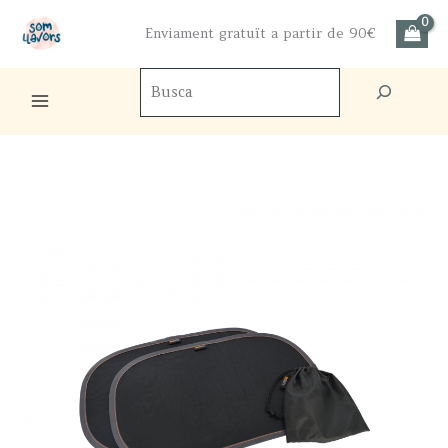
Skip
Enviament gratuït a partir de 90€
to
content
Cercador
de
productes