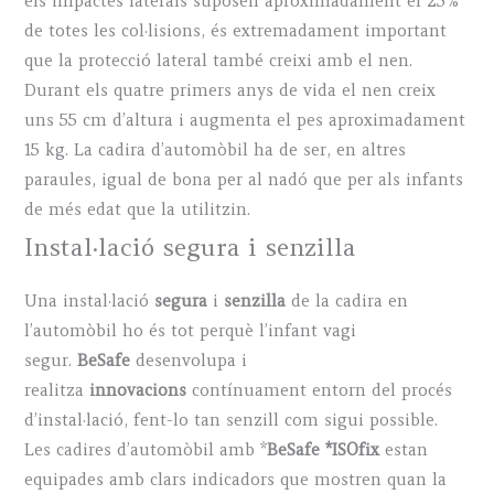
els impactes laterals suposen aproximadament el 25%
de totes les col·lisions, és extremadament important
que la protecció lateral també creixi amb el nen.
Durant els quatre primers anys de vida el nen creix
uns 55 cm d’altura i augmenta el pes aproximadament
15 kg. La cadira d’automòbil ha de ser, en altres
paraules, igual de bona per al nadó que per als infants
de més edat que la utilitzin.
Instal·lació segura i senzilla
Una instal·lació
segura
i
senzilla
de la cadira en
l’automòbil ho és tot perquè l’infant vagi
segur.
BeSafe
desenvolupa i
realitza
innovacions
contínuament entorn del procés
d’instal·lació, fent-lo tan senzill com sigui possible.
Les cadires d’automòbil amb *
BeSafe *ISOfix
estan
equipades amb clars indicadors que mostren quan la