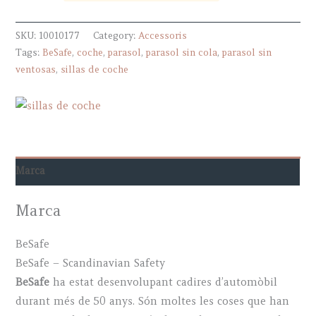
-
SKU:
10010177
Category:
Accessoris
BeSafe
Tags:
BeSafe
,
coche
,
parasol
,
parasol sin cola
,
parasol sin
quantity
ventosas
,
sillas de coche
Marca
Marca
BeSafe
BeSafe – Scandinavian Safety
BeSafe
ha estat desenvolupant cadires d’automòbil
durant més de 50 anys. Són moltes les coses que han