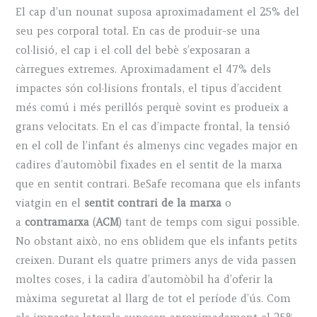
El cap d’un nounat suposa aproximadament el 25% del
seu pes corporal total. En cas de produir-se una
col·lisió, el cap i el coll del bebè s’exposaran a
càrregues extremes. Aproximadament el 47% dels
impactes són col·lisions frontals, el tipus d’accident
més comú i més perillós perquè sovint es produeix a
grans velocitats. En el cas d’impacte frontal, la tensió
en el coll de l’infant és almenys cinc vegades major en
cadires d’automòbil fixades en el sentit de la marxa
que en sentit contrari. BeSafe recomana que els infants
viatgin en el
sentit contrari de la marxa
o
a
contramarxa
(
ACM
) tant de temps com sigui possible.
No obstant això, no ens oblidem que els infants petits
creixen. Durant els quatre primers anys de vida passen
moltes coses, i la cadira d’automòbil ha d’oferir la
màxima seguretat al llarg de tot el període d’ús. Com