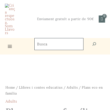
Skip
to
content
Enviament gratuït a partir de 90€
Cercador
de
productes
Home
/
Llibres i contes educatius
/
Adults
/ Plans eco en
família
Adults