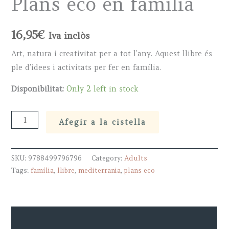
Plans eco en família
16,95
€
Iva inclòs
Art, natura i creativitat per a tot l’any. Aquest llibre és
ple d’idees i activitats per fer en família.
Disponibilitat:
Only 2 left in stock
Plans
Afegir a la cistella
eco
en
SKU:
9788499796796
Category:
Adults
família
Tags:
família
,
llibre
,
mediterrania
,
plans eco
quantity
Descripció