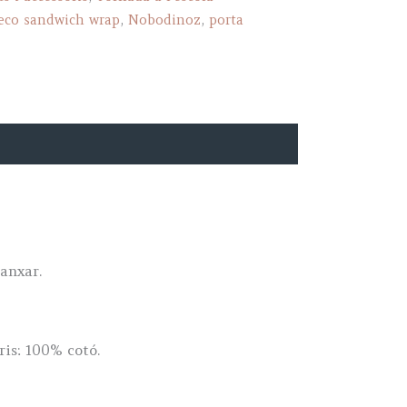
eco sandwich wrap
,
Nobodinoz
,
porta
lanxar.
ris: 100% cotó.