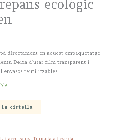
trepans ecològic
en
epà directament en aquest empaquetatge
ents. Deixa d’usar film transparent i
l envasos reutilitzables.
ble
 la cistella
s i accessoris
,
Tornada a l'escola