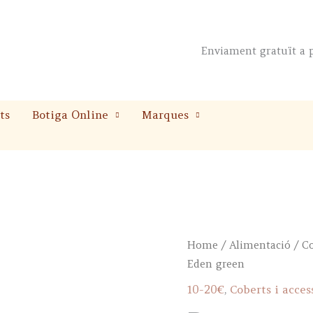
Enviament gratuït a p
ts
Botiga Online
Marques
Home
/
Alimentació
/
Co
Eden green
10-20€
,
Coberts i acces