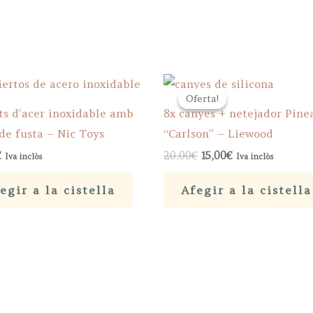
Oferta!
Oferta!
ts d’acer inoxidable amb
8x canyes + netejador Pine
 de fusta – Nic Toys
“Carlson” – Liewood
Original
Current
€
20,00
€
15,00
€
Iva inclòs
Iva inclòs
price
price
was:
is:
egir a la cistella
Afegir a la cistella
20,00€.
15,00€.