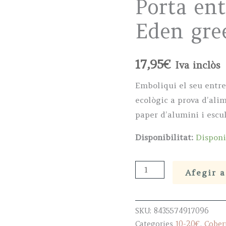
Porta en
Eden gre
17,95
€
Iva inclòs
Emboliqui el seu entr
ecològic a prova d’alim
paper d’alumini i escul
Disponibilitat:
Disponi
Porta
Afegir a
entrepans
ecològic
Eden
SKU:
8435574917096
Categories
10-20€
,
Cobert
green