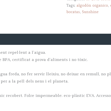
Tags:
algodón organico
,
quantity
bocatas
,
Sunshine
nt repel·lent a l’aigua.
BPA, certificat a prova d’aliments i no tòxic.
ua freda, no fer servir lleixiu, no deixar en remull, no p
per a la pell dels nens i el planeta.
nic recobert. Folre impermeable: eco-plàstic EVA. Accesso