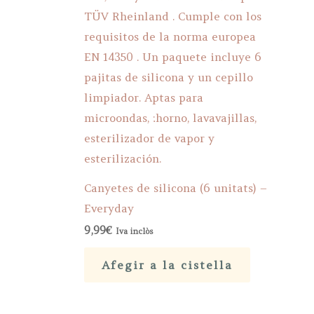
Canyetes de silicona (6 unitats) –
Everyday
9,99
€
Iva inclòs
Afegir a la cistella