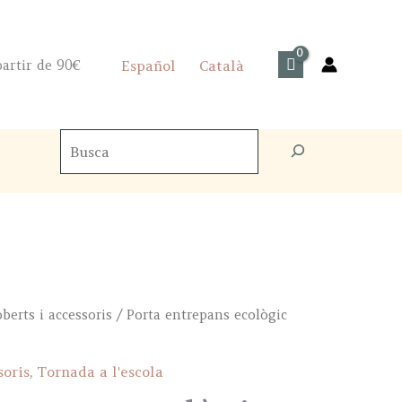
artir de 90€
Español
Català
Cercador
de
productes
berts i accessoris
/ Porta entrepans ecològic
soris
,
Tornada a l'escola