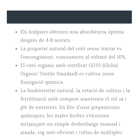
Regular
quantity
Descripció
Els bolquers obtenen una absorbència òptima
després de 4-8 rentats.
La propietat natural del cotó sense tractar és
l’encongiment, comunment al voltant del 10%.
El cotó orgànic amb certificat GOTS (Global
Organic Textile Standard) es cultiva sense
fumigació química.
La biodiversitat natural, la rotació de cultius i la
fertilització amb compost mantenen el sòl sa i
ple de nutrients. En lloc d’usar preparacions
químiques, les males herbes s’eliminen
mitjançant un simple desherbatge manual i
aixada, reg més eficient i cultiu de múltiples