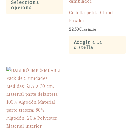
Selecciona
28,95€.
17,35€.
product
opcions
Cistella petita Cloud
has
Powder
multiple
variants.
22,50
€
Iva inclòs
The
Afegir a la
options
cistella
may
be
chosen
on
the
product
page