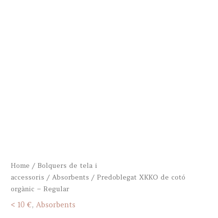
Home
/
Bolquers de tela i
accessoris
/
Absorbents
/ Predoblegat XKKO de cotó
orgànic – Regular
< 10 €
,
Absorbents