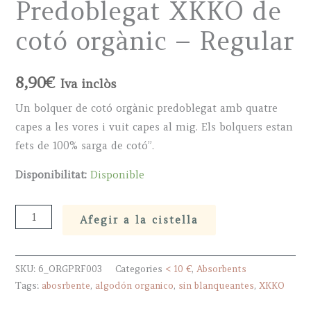
Predoblegat XKKO de
cotó orgànic – Regular
8,90
€
Iva inclòs
Un bolquer de cotó orgànic predoblegat amb quatre
capes a les vores i vuit capes al mig. Els bolquers estan
fets de 100% sarga de cotó”.
Disponibilitat:
Disponible
Predoblegat
Afegir a la cistella
XKKO
de
SKU:
6_ORGPRF003
Categories
< 10 €
,
Absorbents
cotó
Tags:
abosrbente
,
algodón organico
,
sin blanqueantes
,
XKKO
orgànic
-