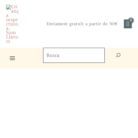
Skip
to
content
Enviament gratuït a partir de 90€
Cercador
de
productes