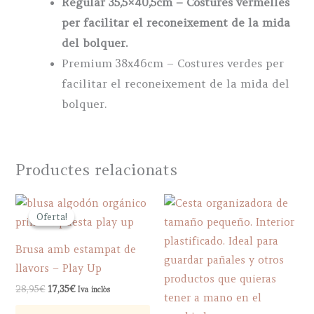
Regular 35,5×40,5cm – Costures vermelles
per facilitar el reconeixement de la mida
del bolquer.
Premium 38x46cm – Costures verdes per
facilitar el reconeixement de la mida del
bolquer.
Productes relacionats
Oferta!
Oferta!
Brusa amb estampat de
llavors – Play Up
Original
Current
28,95
€
17,35
€
Iva inclòs
price
price
This
was:
is: