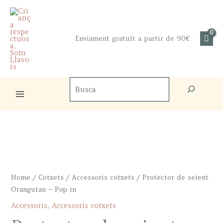
Skip
to
content
Enviament gratuït a partir de 90€
Cercador
de
productes
Home
/
Cotxets
/
Accessoris cotxets
/ Protector de seient
Orangutan – Pop in
Accessoris
,
Accessoris cotxets