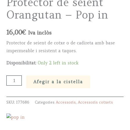
Protector de seient
Orangutan – Pop in
16,00
€
Iva inclòs
Protector de seient de cotxe o de cadireta amb base
impermeable i resistent a taques.
Disponibilitat:
Only 2 left in stock
Protector
Afegir a la cistella
de
seient
SKU:
177686
Categories
Accessoris
,
Accessoris cotxets
Orangutan
-
Pop
in