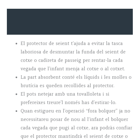
quantity
Descripció
Marca
El protector de seient t’ajuda a evitar la tasca
laboriosa de desmuntar la funda del seient de
cotxe o cadireta de passeig per rentar-la cada
vegada que l’infant menja al cotxe o al cotxet.
La part absorbent conté els líquids i les molles o
brutícia es queden recollides al protector.
El pots netejar amb una tovalloleta i si
prefereixes treure’l només has d’estirar-lo.
Quan estigueu en l’operació “fora bolquer” ja no
necessitareu posar de nou al l’infant el bolquer
cada vegada que pugi al cotxe, ara podràs confiar
que el protector mantindrà el seient de cotxe o