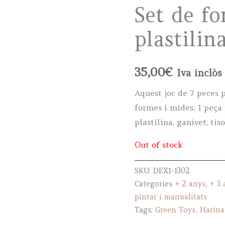
Set de f
plastilin
35,00
€
Iva inclòs
Aquest joc de 7 peces 
formes i mides: 1 peça
plastilina, ganivet, tis
Out of stock
SKU:
DEX1-1302
Categories
+ 2 anys
,
+ 3 
pintar i manualitats
Tags:
Green Toys
,
Harina