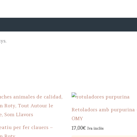
ys.
Retoladors amb purpurina 
OMY
eatiu per fer clauers –
17,00
€
Iva inclòs
n Roty