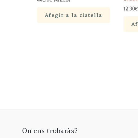
Iva inclòs
12,90
€
Afegir a la cistella
Af
On ens trobaràs?