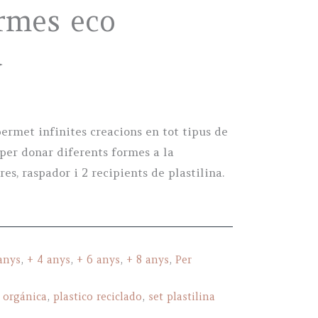
ormes eco
a
permet infinites creacions en tot tipus de
 per donar diferents formes a la
ores, raspador i 2 recipients de plastilina.
anys
,
+ 4 anys
,
+ 6 anys
,
+ 8 anys
,
Per
 orgánica
,
plastico reciclado
,
set plastilina