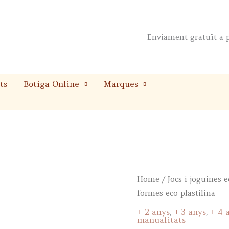
Enviament gratuït a p
ts
Botiga Online
Marques
Home
/
Jocs i joguines 
formes eco plastilina
+ 2 anys
,
+ 3 anys
,
+ 4 
manualitats