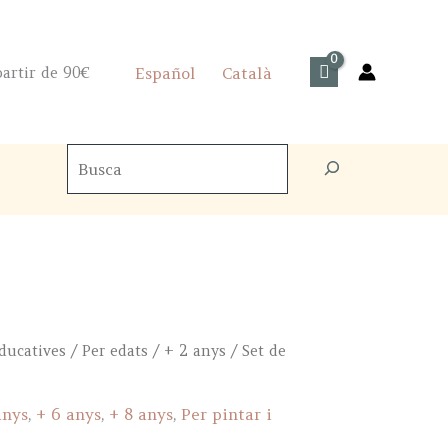
artir de 90€
Español
Català
Cercador
de
productes
educatives
/
Per edats
/
+ 2 anys
/ Set de
anys
,
+ 6 anys
,
+ 8 anys
,
Per pintar i