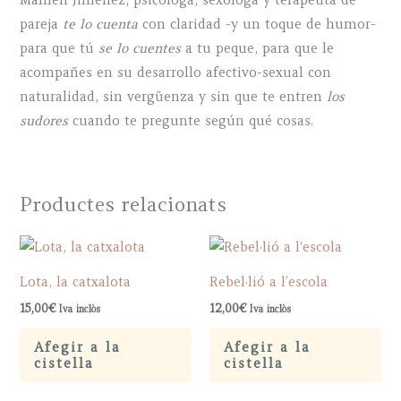
Mamen Jiménez, psicóloga, sexóloga y terapeuta de
hablar
pareja
te lo cuenta
con claridad -y un toque de humor-
de
para que tú
se lo cuentes
a tu peque, para que le
eso
acompañes en su desarrollo afectivo-sexual con
con
naturalidad, sin vergüenza y sin que te entren
los
tus
sudores
cuando te pregunte según qué cosas.
peques
quantity
Productes relacionats
Lota, la catxalota
Rebel·lió a l’escola
15,00
€
12,00
€
Iva inclòs
Iva inclòs
Afegir a la
Afegir a la
cistella
cistella