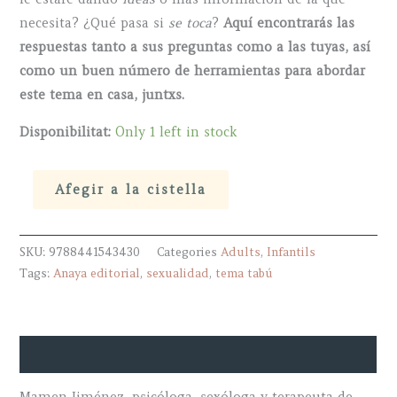
necesita? ¿Qué pasa si
se toca
?
Aquí encontrarás las
respuestas tanto a sus preguntas como a las tuyas, así
como un buen número de herramientas para abordar
este tema en casa, juntxs.
Disponibilitat:
Only 1 left in stock
Yo
Afegir a la cistella
te
lo
SKU:
9788441543430
Categories
Adults
,
Infantils
explico
Tags:
Anaya editorial
,
sexualidad
,
tema tabú
-
Qué,
cuándo,
cómo
Descripció
y
dónde