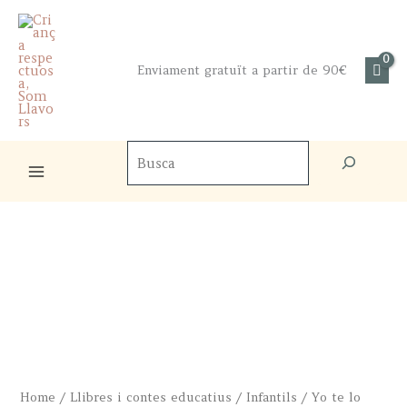
Skip
to
content
Enviament gratuït a partir de 90€
Cercador
de
productes
Home
/
Llibres i contes educatius
/
Infantils
/ Yo te lo