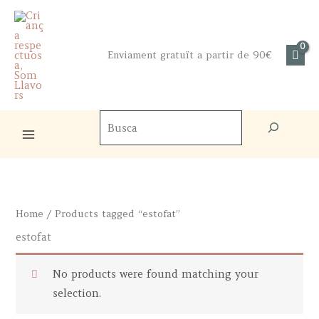
Skip
to
content
Enviament gratuït a partir de 90€
Cercador
de
productes
Home
/ Products tagged “estofat”
estofat
No products were found matching your
selection.