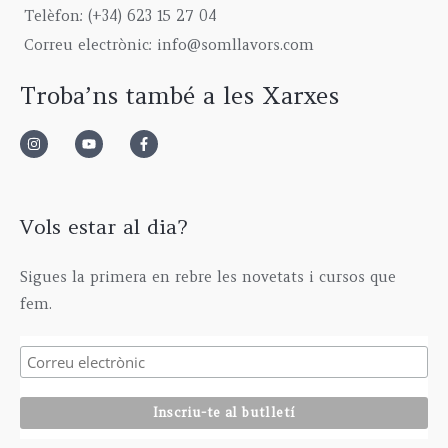
9
0
g
5
€
Telèfon: (+34) 623 15 27 04
,
0
h
,
Correu electrònic: info@somllavors.com
0
€
2
0
0
.
9
0
Troba’ns també a les Xarxes
€
5
€
.
,
0
0
€
Vols estar al dia?
Sigues la primera en rebre les novetats i cursos que
fem.