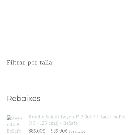
Filtrar per talla
Rebaixes
Bundle Seient Beyond² B 360º + Base IsoFix
(40 - 125 cms) - BeSafe
P
885,00
€
–
935,00
€
Iva inclòs