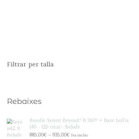
Filtrar per talla
Rebaixes
Bundle Seient Beyond² B 360º + Base IsoFix
(40 - 125 cms) - BeSafe
P
885,00
€
–
935,00
€
Iva inclòs