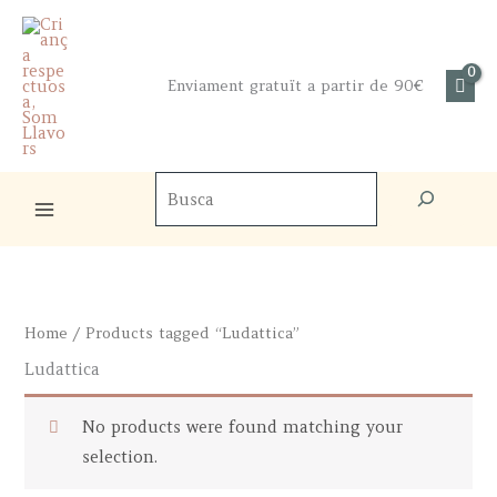
Skip
to
content
Enviament gratuït a partir de 90€
Cercador
de
productes
Home
/ Products tagged “Ludattica”
Ludattica
No products were found matching your
selection.