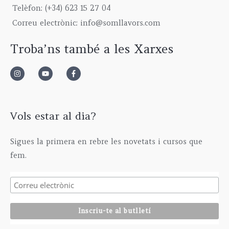
9
0
g
5
€
Telèfon: (+34) 623 15 27 04
,
0
h
,
Correu electrònic: info@somllavors.com
0
€
2
0
0
.
9
0
Troba’ns també a les Xarxes
€
5
€
.
,
0
0
€
Vols estar al dia?
Sigues la primera en rebre les novetats i cursos que
fem.