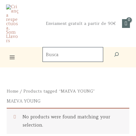
Skip
to
content
Enviament gratuït a partir de 90€
Cercador
de
productes
Home
/ Products tagged “MAEVA YOUNG”
MAEVA YOUNG
No products were found matching your
selection.