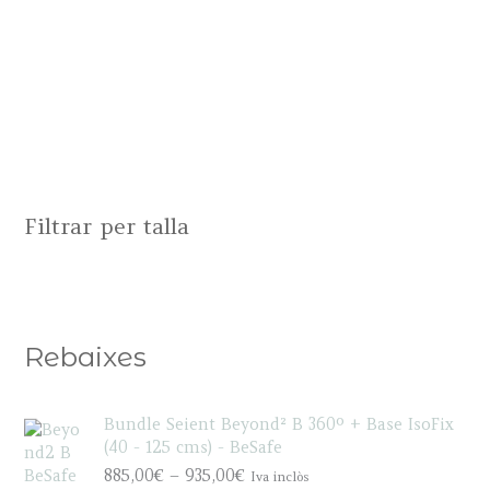
Filtrar per talla
Rebaixes
Bundle Seient Beyond² B 360º + Base IsoFix
(40 - 125 cms) - BeSafe
P
885,00
€
–
935,00
€
Iva inclòs