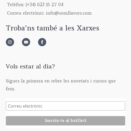
9
0
g
5
€
Telèfon: (+34) 623 15 27 04
,
0
h
,
Correu electrònic: info@somllavors.com
0
€
2
0
0
.
9
0
Troba’ns també a les Xarxes
€
5
€
.
,
0
0
€
Vols estar al dia?
Sigues la primera en rebre les novetats i cursos que
fem.