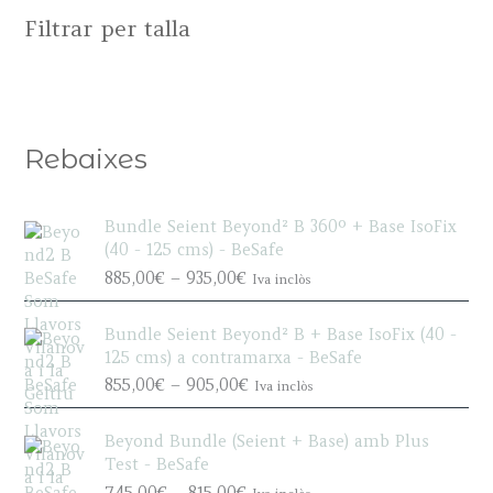
Filtrar per talla
Rebaixes
Bundle Seient Beyond² B 360º + Base IsoFix
(40 - 125 cms) - BeSafe
P
885,00
€
–
935,00
€
Iva inclòs
r
i
Bundle Seient Beyond² B + Base IsoFix (40 -
c
125 cms) a contramarxa - BeSafe
e
P
855,00
€
–
905,00
€
Iva inclòs
r
r
a
i
n
Beyond Bundle (Seient + Base) amb Plus
c
g
Test - BeSafe
e
e
P
745,00
€
–
815,00
€