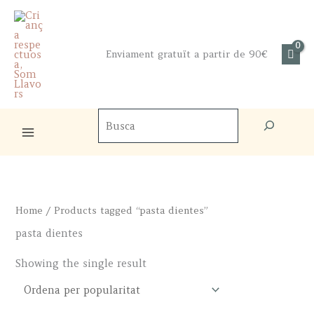
Skip
to
content
Enviament gratuït a partir de 90€
Cercador
de
productes
Home
/ Products tagged “pasta dientes”
pasta dientes
Showing the single result