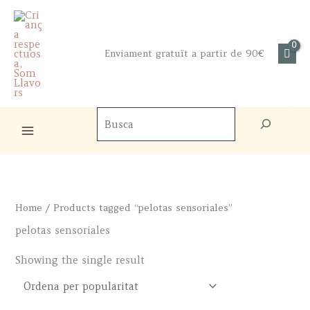
Skip
to
content
Enviament gratuït a partir de 90€
Cercador
de
productes
Home
/ Products tagged “pelotas sensoriales”
pelotas sensoriales
Showing the single result