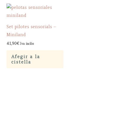
Set pilotes sensorials –
Miniland
41,90
€
Iva inclòs
Afegir a la
cistella