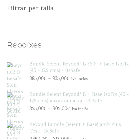
Filtrar per talla
Rebaixes
Bundle Seient Beyond² B 360º + Base IsoFix
(40 - 125 cms) - BeSafe
P
885,00
€
–
935,00
€
Iva inclòs
r
i
Bundle Seient Beyond² B + Base IsoFix (40 -
c
125 cms) a contramarxa - BeSafe
e
P
855,00
€
–
905,00
€
Iva inclòs
r
r
a
i
n
Beyond Bundle (Seient + Base) amb Plus
c
g
Test - BeSafe
e
e
P
745,00
€
–
815,00
€