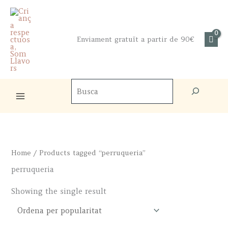
Skip
to
content
Enviament gratuït a partir de 90€
Cercador
de
productes
Home
/ Products tagged “perruqueria”
perruqueria
Showing the single result