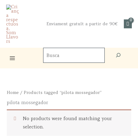
Skip
to
content
Enviament gratuït a partir de 90€
Cercador
de
productes
Home
/ Products tagged “pilota mossegador”
pilota mossegador
No products were found matching your
selection.