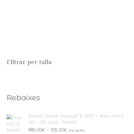
Filtrar per talla
Rebaixes
Bundle Seient Beyond² B 360º + Base IsoFix
(40 - 125 cms) - BeSafe
P
885,00
€
–
935,00
€
Iva inclòs