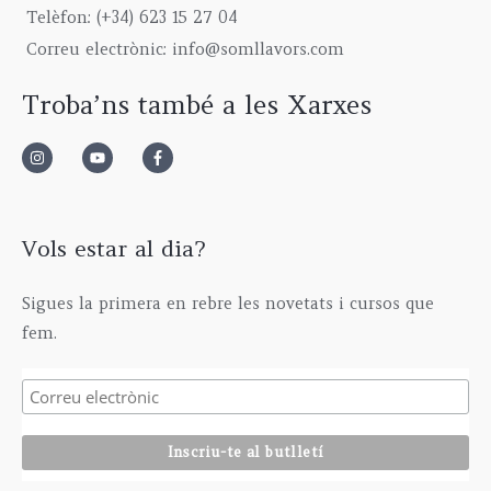
9
0
g
5
€
Telèfon: (+34) 623 15 27 04
,
0
h
,
Correu electrònic: info@somllavors.com
0
€
2
0
0
.
9
0
Troba’ns també a les Xarxes
€
5
€
.
,
0
0
€
Vols estar al dia?
Sigues la primera en rebre les novetats i cursos que
fem.