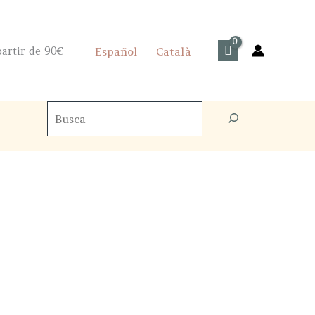
artir de 90€
Español
Català
Cercador
de
productes