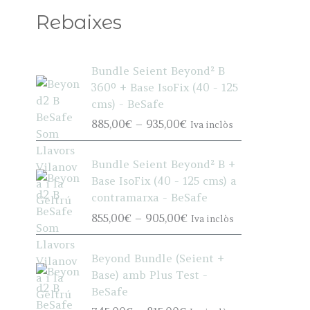
Rebaixes
Bundle Seient Beyond² B
360º + Base IsoFix (40 - 125
cms) - BeSafe
P
885,00
€
–
935,00
€
Iva inclòs
r
i
Bundle Seient Beyond² B +
c
Base IsoFix (40 - 125 cms) a
e
contramarxa - BeSafe
r
P
855,00
€
–
905,00
€
Iva inclòs
a
r
n
i
g
Beyond Bundle (Seient +
c
e
Base) amb Plus Test -
e
:
BeSafe
r
8