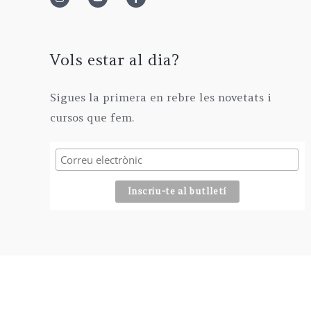
2
0
0
€
9
€
0
.
5
€
,
Vols estar al dia?
.
0
0
Sigues la primera en rebre les novetats i
€
cursos que fem.