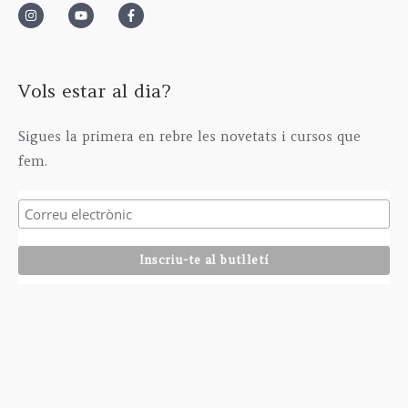
0
0
€
Vols estar al dia?
Sigues la primera en rebre les novetats i cursos que
fem.