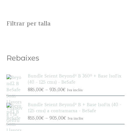
Filtrar per talla
Rebaixes
Bundle Seient Beyond² B 360º + Base IsoFix
(40 - 125 cms) - BeSafe
P
885,00
€
–
935,00
€
Iva inclòs
r
i
Bundle Seient Beyond² B + Base IsoFix (40 -
c
125 cms) a contramarxa - BeSafe
e
P
855,00
€
–
905,00
€
Iva inclòs
r
r
a
i