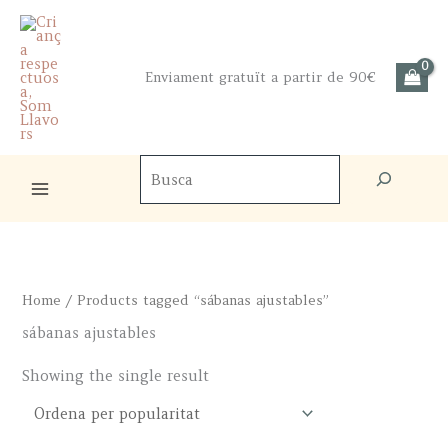
Skip
to
content
Enviament gratuït a partir de 90€
Cercador
de
productes
Home
/ Products tagged “sábanas ajustables”
sábanas ajustables
Showing the single result