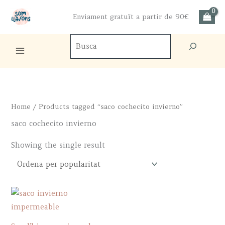
Skip
Enviament gratuït a partir de 90€
to
content
Cercador
de
productes
Home
/ Products tagged “saco cochecito invierno”
saco cochecito invierno
Showing the single result