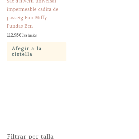
Sac d’hivern universal
impermeable cadira de
passeig Fun Miffy –
Fundas Bcn
112,95
€
Iva inclòs
Afegir a la
cistella
Filtrar per talla