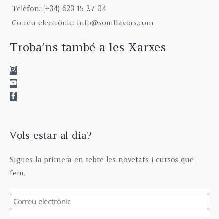
9
0
g
5
€
Telèfon: (+34) 623 15 27 04
,
0
h
,
Correu electrònic: info@somllavors.com
0
€
2
0
0
.
9
0
Troba’ns també a les Xarxes
€
5
€
.
,
0
0
€
Vols estar al dia?
Sigues la primera en rebre les novetats i cursos que
fem.