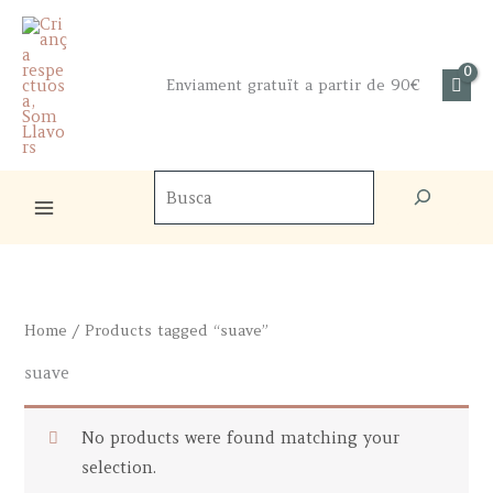
Skip
to
content
Enviament gratuït a partir de 90€
Cercador
de
productes
Home
/ Products tagged “suave”
suave
No products were found matching your
selection.