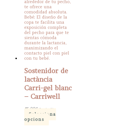
Sostenidor de
lactància
Carri-gel blanc
– Carriwell
45,00
€
Iva inclòs
Selecciona
This
opcions
product