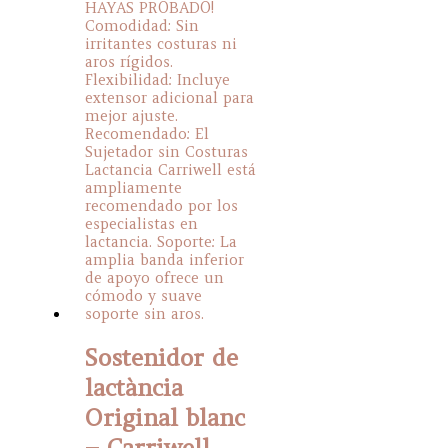
may
be
chosen
on
the
product
page
Sostenidor de
lactància
Original blanc
– Carriwell