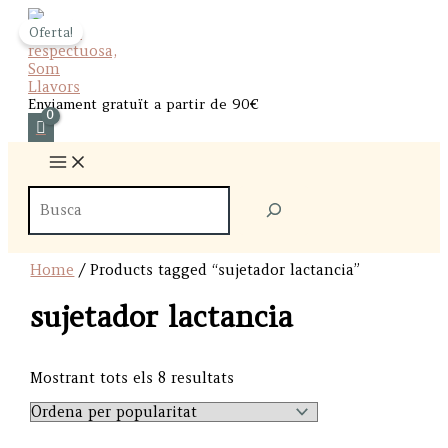
Skip
Oferta!
to
content
Enviament gratuït a partir de 90€
Cercador de productes
Home
/ Products tagged “sujetador lactancia”
sujetador lactancia
Sorted
Mostrant tots els 8 resultats
by
popularity