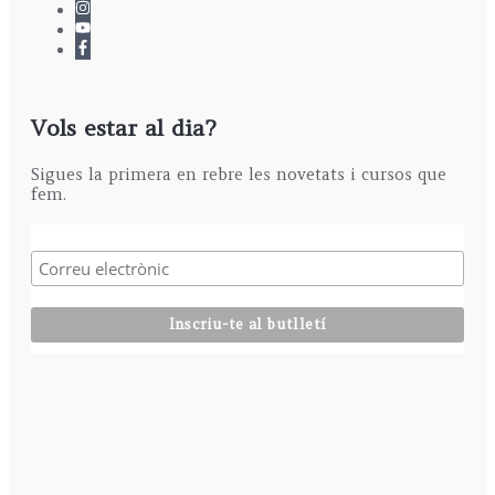
5
0
,
€
0
0
€
Vols estar al dia?
Sigues la primera en rebre les novetats i cursos que
fem.