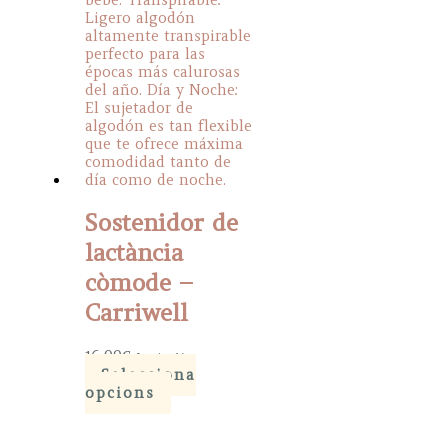
Sostenidor de
lactància
còmode –
Carriwell
16,99
€
Iva inclòs
Selecciona
This
opcions
product
has
multiple