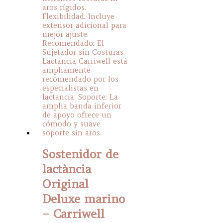
chosen
on
the
product
page
Sostenidor de
lactància
Original
Deluxe marino
– Carriwell