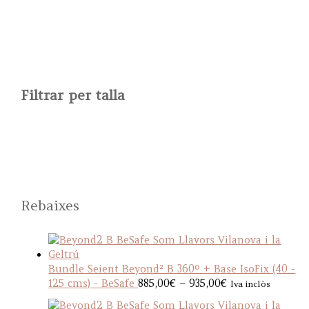
variants.
The
options
may
be
chosen
on
Filtrar per talla
the
product
page
Rebaixes
Bundle Seient Beyond² B 360º + Base IsoFix (40 -
P
125 cms) - BeSafe
885,00
€
–
935,00
€
Iva inclòs
r