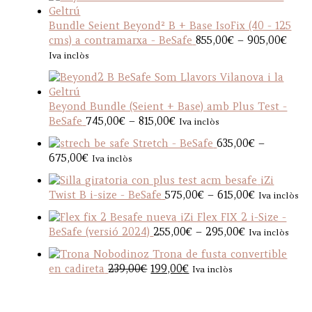
i
c
Bundle Seient Beyond² B + Base IsoFix (40 - 125
e
P
cms) a contramarxa - BeSafe
855,00
€
–
905,00
€
r
r
Iva inclòs
a
i
n
c
g
e
e
Beyond Bundle (Seient + Base) amb Plus Test -
r
:
P
BeSafe
745,00
€
–
815,00
€
Iva inclòs
a
8
r
n
Stretch - BeSafe
635,00
€
–
8
i
g
P
675,00
€
Iva inclòs
5
c
e
r
,
e
iZi
:
i
0
r
P
Twist B i-size - BeSafe
575,00
€
–
615,00
€
Iva inclòs
8
c
0
a
r
5
e
iZi Flex FIX 2 i-Size -
€
n
i
5
r
P
BeSafe (versió 2024)
255,00
€
–
295,00
€
Iva inclòs
t
g
c
,
a
r
h
e
e
Trona de fusta convertible
0
n
i
r
:
r
O
C
en cadireta
239,00
€
199,00
€
Iva inclòs
0
g
c
o
7
a
r
u
€
e
e
u
4
n
i
r
t
:
r
g
5
g
g
r