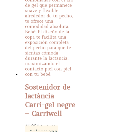
Sostenidor de
lactància
Carri-gel negre
– Carriwell
45,00
€
Iva inclòs
Selecciona