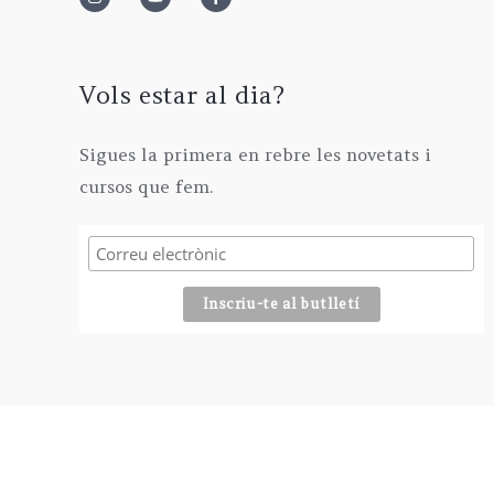
2
0
0
€
9
€
0
.
5
€
,
Vols estar al dia?
.
0
0
Sigues la primera en rebre les novetats i
€
cursos que fem.