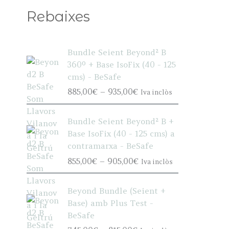
Rebaixes
Bundle Seient Beyond² B
360º + Base IsoFix (40 - 125
cms) - BeSafe
P
885,00
€
–
935,00
€
Iva inclòs
r
i
Bundle Seient Beyond² B +
c
Base IsoFix (40 - 125 cms) a
e
contramarxa - BeSafe
r
P
855,00
€
–
905,00
€
Iva inclòs
a
r
n
i
g
Beyond Bundle (Seient +
c
e
Base) amb Plus Test -
e
:
BeSafe
r
8