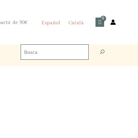
artir de 90€
Español
Català
Cercador
de
productes