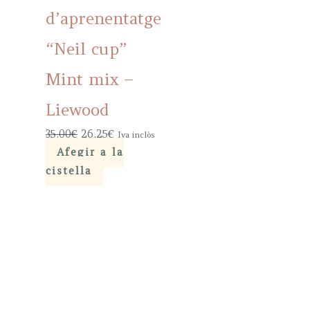
d’aprenentatge
“Neil cup”
Mint mix –
Liewood
Original
Current
35,00
€
26,25
€
Iva inclòs
price
price
Afegir a la
was:
is:
cistella
35,00€.
26,25€.