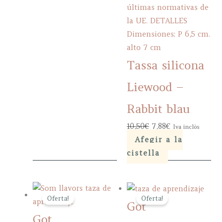
Tassa silicona
Liewood –
Rabbit blau
Original
Current
10,50
€
7,88
€
Iva inclòs
price
price
Afegir a la
was:
is:
cistella
10,50€.
7,88€.
Oferta!
Oferta!
Got
Got