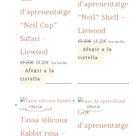
d’aprenentatge
d’aprenentatge
“Neil” Shell –
“Neil Cup”
Liewood
Safari –
Original
Current
19,00
€
14,25
€
Iva inclòs
price
price
Afegir a la
Liewood
was:
is:
cistella
Original
Current
19,00
€
14,25
€
Iva inclòs
19,00€.
14,25€.
price
price
Afegir a la
was:
is:
cistella
19,00€.
14,25€.
Oferta!
Oferta!
Got
Tassa silicona
d’aprenentatge
Rabbit rosa –