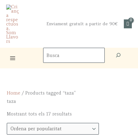
Skip
to
content
Enviament gratuït a partir de 90€
Cercador
de
productes
Home
/ Products tagged “taza”
taza
Sorted
Mostrant tots els 17 resultats
by
popularity