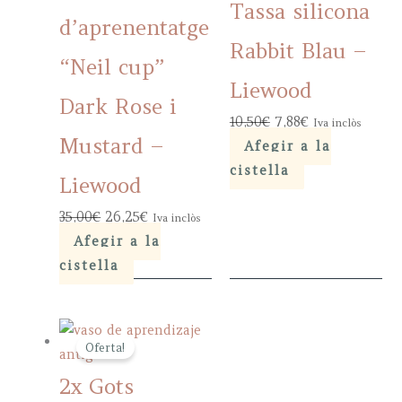
Tassa silicona
d’aprenentatge
Rabbit Blau –
“Neil cup”
Liewood
Dark Rose i
Original
Current
10,50
€
7,88
€
Iva inclòs
Mustard –
price
price
Afegir a la
was:
is:
cistella
Liewood
10,50€.
7,88€.
Original
Current
35,00
€
26,25
€
Iva inclòs
price
price
Afegir a la
was:
is:
cistella
35,00€.
26,25€.
Oferta!
2x Gots