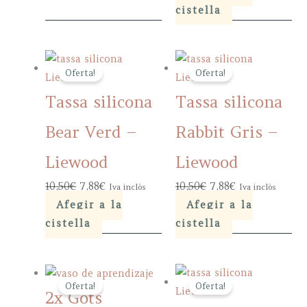
was:
is:
cistella
35,00€.
26,25€.
Oferta!
Oferta!
Tassa silicona
Tassa silicona
Bear Verd –
Rabbit Gris –
Liewood
Liewood
Original
Current
Original
Current
10,50
€
7,88
€
10,50
€
7,88
€
Iva inclòs
Iva inclòs
price
price
price
price
Afegir a la
Afegir a la
was:
is:
was:
is:
cistella
cistella
10,50€.
7,88€.
10,50€.
7,88€.
Oferta!
Oferta!
2x Gots