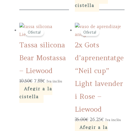
was:
is:
cistella
35,00€.
26,25€.
Oferta!
Oferta!
Tassa silicona
2x Gots
Bear Mostassa
d’aprenentatge
– Liewood
“Neil cup”
Original
Current
10,50
€
7,88
€
Iva inclòs
Light lavender
price
price
Afegir a la
i Rose –
was:
is:
cistella
10,50€.
7,88€.
Liewood
Original
Current
35,00
€
26,25
€
Iva inclòs
price
price
Afegir a la