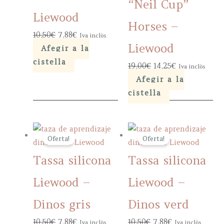
“Neil Cup”
Liewood
Horses –
Original
Current
10,50
€
7,88
€
Iva inclòs
Liewood
price
price
Afegir a la
was:
is:
cistella
Original
Current
19,00
€
14,25
€
Iva inclòs
10,50€.
7,88€.
price
price
Afegir a la
was:
is:
cistella
19,00€.
14,25€.
Oferta!
Oferta!
Tassa silicona
Tassa silicona
Liewood –
Liewood –
Dinos gris
Dinos verd
Original
Current
Original
Current
10,50
€
7,88
€
10,50
€
7,88
€
Iva inclòs
Iva inclòs