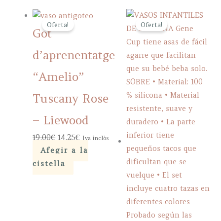
Oferta!
Oferta!
Got
d’aprenentatge
“Amelio”
Tuscany Rose
– Liewood
Original
Current
19,00
€
14,25
€
Iva inclòs
price
price
Afegir a la
was:
is:
cistella
19,00€.
14,25€.