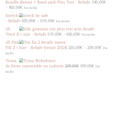
g
Bundle (Seient + Base) amb Plus Test - BeSafe
745,00
€
e
e
P
–
815,00
€
Iva inclòs
r
:
r
a
Stretch
8
i
n
P
- BeSafe
635,00
€
–
675,00
€
Iva inclòs
8
c
g
r
5
e
iZi
e
i
,
r
P
Twist B i-size - BeSafe
575,00
€
–
615,00
€
Iva inclòs
:
c
0
a
r
8
e
iZi Flex
0
n
i
5
r
P
FIX 2 i-Size - BeSafe (versió 2024)
255,00
€
–
295,00
€
Iva
€
g
c
5
a
r
inclòs
t
e
e
,
n
i
h
:
r
Trona
0
g
c
r
7
a
O
C
de fusta convertible en cadireta
239,00
€
199,00
€
Iva
0
e
e
o
4
n
r
u
inclòs
€
:
r
u
5
g
i
r
t
6
a
g
,
e
g
r
h
3
n
h
0
:
i
e
r
5
g
9
0
5
n
n
o
,
e
3
€
7
a
t
u
0
:
5
t
5
l
p
g
0
2
,
h
,
p
r
h
€
5
0