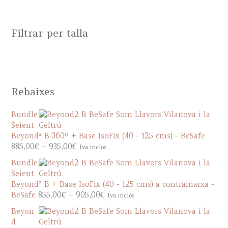
Filtrar per talla
Rebaixes
Bundle
Seient
Beyond² B 360º + Base IsoFix (40 - 125 cms) - BeSafe
P
885,00
€
–
935,00
€
Iva inclòs
r
Bundle
i
Seient
c
Beyond² B + Base IsoFix (40 - 125 cms) a contramarxa -
e
P
BeSafe
855,00
€
–
905,00
€
Iva inclòs
r
r
a
Beyon
i
n
d
c