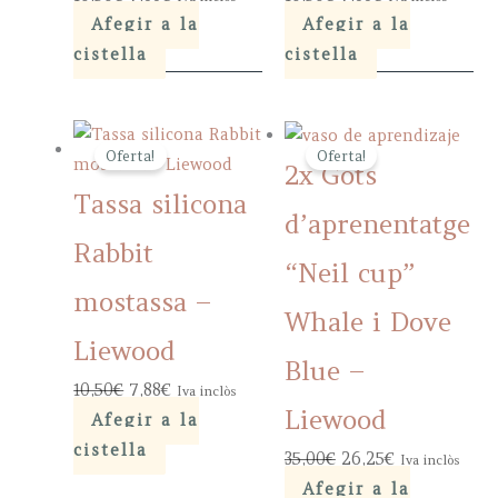
price
price
price
price
Afegir a la
Afegir a la
was:
is:
was:
is:
cistella
cistella
10,50€.
7,88€.
10,50€.
7,88€.
Oferta!
Oferta!
2x Gots
Tassa silicona
d’aprenentatge
Rabbit
“Neil cup”
mostassa –
Whale i Dove
Liewood
Blue –
Original
Current
10,50
€
7,88
€
Iva inclòs
Liewood
price
price
Afegir a la
was:
is:
cistella
Original
Current
35,00
€
26,25
€
Iva inclòs
10,50€.
7,88€.
price
price
Afegir a la