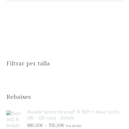
Filtrar per talla
Rebaixes
Bundle Seient Beyond² B 360º + Base IsoFix
(40 - 125 cms) - BeSafe
P
885,00
€
–
935,00
€
Iva inclòs