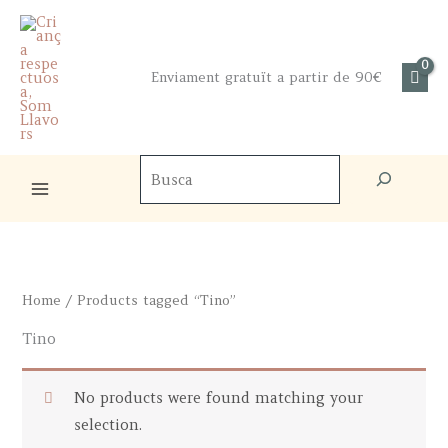
Skip
to
content
Enviament gratuït a partir de 90€
Cercador
de
productes
Home
/ Products tagged “Tino”
Tino
No products were found matching your
selection.