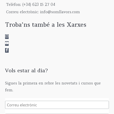
9
0
g
5
€
Telèfon: (+34) 623 15 27 04
,
0
h
,
Correu electrònic: info@somllavors.com
0
€
2
0
0
.
9
0
Troba’ns també a les Xarxes
€
5
€
.
,
0
0
€
Vols estar al dia?
Sigues la primera en rebre les novetats i cursos que
fem.