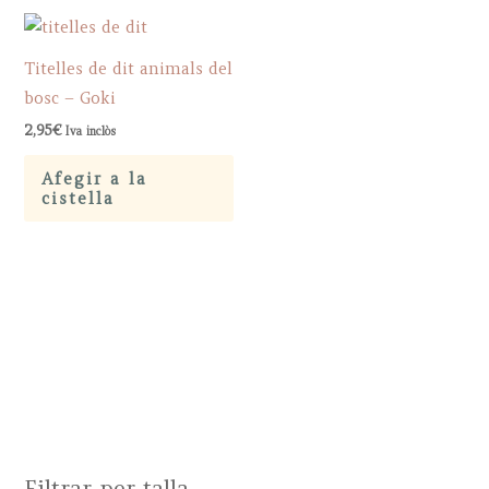
Titelles de dit animals del
bosc – Goki
2,95
€
Iva inclòs
Afegir a la
cistella
Filtrar per talla