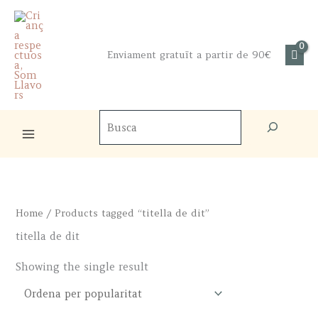
Skip
to
content
Enviament gratuït a partir de 90€
Cercador
de
productes
Home
/ Products tagged “titella de dit”
titella de dit
Showing the single result