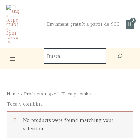
Skip
to
content
Enviament gratuït a partir de 90€
Cercador
de
productes
Home
/ Products tagged “Toca y combina”
Toca y combina
No products were found matching your
selection.