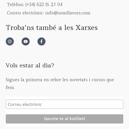
9
0
g
5
€
Telèfon: (+34) 623 15 27 04
,
0
h
,
Correu electrònic: info@somllavors.com
0
€
2
0
0
.
9
0
Troba’ns també a les Xarxes
€
5
€
.
,
0
0
€
Vols estar al dia?
Sigues la primera en rebre les novetats i cursos que
fem.