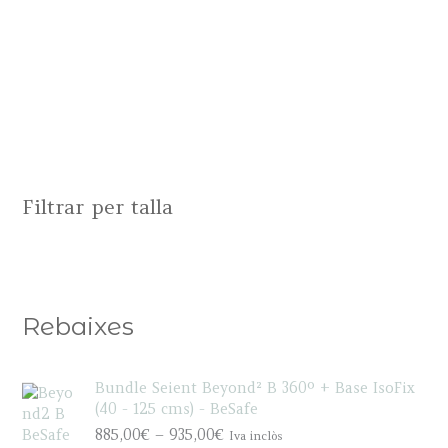
Filtrar per talla
Rebaixes
Bundle Seient Beyond² B 360º + Base IsoFix
(40 - 125 cms) - BeSafe
P
885,00
€
–
935,00
€
Iva inclòs