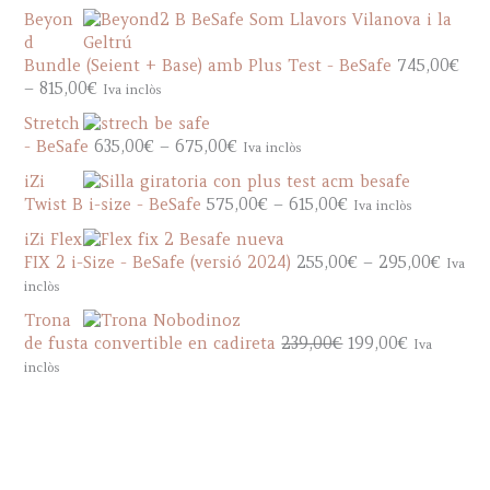
r
a
Beyon
i
n
d
c
g
Bundle (Seient + Base) amb Plus Test - BeSafe
745,00
€
e
e
P
–
815,00
€
Iva inclòs
r
:
r
a
Stretch
8
i
n
P
- BeSafe
635,00
€
–
675,00
€
Iva inclòs
8
c
g
r
5
e
iZi
e
i
,
r
P
Twist B i-size - BeSafe
575,00
€
–
615,00
€
Iva inclòs
:
c
0
a
r
8
e
iZi Flex
0
n
i
5
r
P
FIX 2 i-Size - BeSafe (versió 2024)
255,00
€
–
295,00
€
Iva
€
g
c
5
a
r
inclòs
t
e
e
,
n
i
h
:
r
Trona
0
g
c
r
7
a
O
C
de fusta convertible en cadireta
239,00
€
199,00
€
Iva
0
e
e
o
4
n
r
u
inclòs
€
:
r
u
5
g
i
r
t
6
a
g
,
e
g
r
h
3
n
h
0
:
i
e
r
5
g
9
0
5
n
n
o
,
e
3
€
7
a
t
u
0