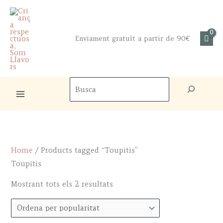
Skip
to
content
Enviament gratuït a partir de 90€
Cercador
de
productes
Home
/ Products tagged “Toupitis”
Toupitis
Sorted
Mostrant tots els 2 resultats
by
popularity