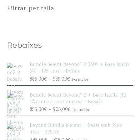
Filtrar per talla
Rebaixes
Bundle Seient Beyond² B 360º + Base IsoFix
(40 - 125 cms) - BeSafe
P
885,00
€
–
935,00
€
Iva inclòs
r
i
Bundle Seient Beyond² B + Base IsoFix (40 -
c
125 cms) a contramarxa - BeSafe
e
P
855,00
€
–
905,00
€
Iva inclòs
r
r
a
i
n
Beyond Bundle (Seient + Base) amb Plus
c
g
Test - BeSafe
e
e
P
745,00
€
–
815,00
€