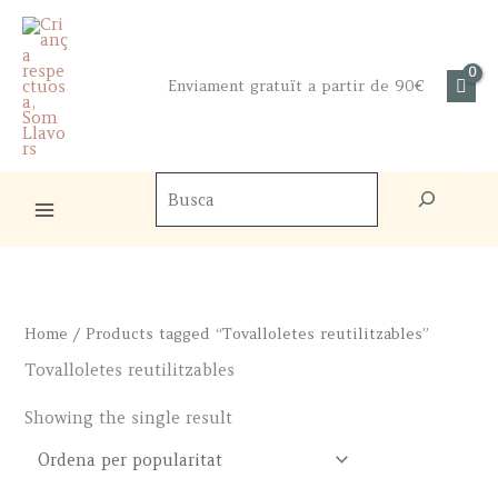
Skip
to
content
Enviament gratuït a partir de 90€
Cercador
de
productes
Home
/ Products tagged “Tovalloletes reutilitzables”
Tovalloletes reutilitzables
Showing the single result