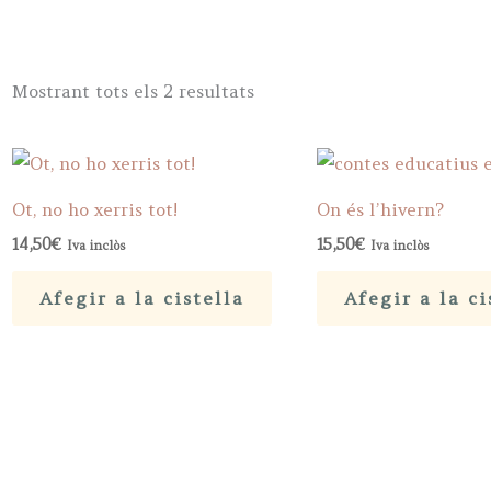
Sorted
Mostrant tots els 2 resultats
by
popularity
Ot, no ho xerris tot!
On és l’hivern?
14,50
€
15,50
€
Iva inclòs
Iva inclòs
Afegir a la cistella
Afegir a la ci