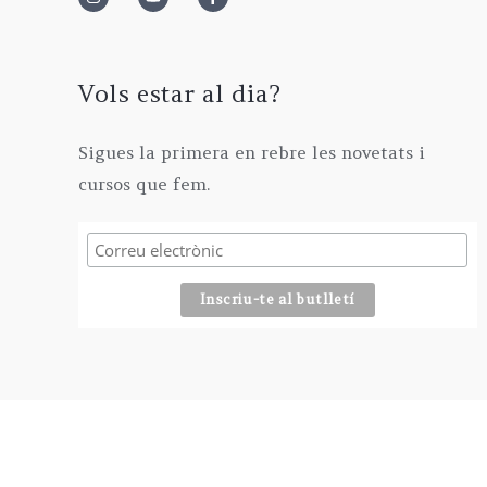
2
0
0
€
9
€
0
.
5
€
,
Vols estar al dia?
.
0
0
Sigues la primera en rebre les novetats i
€
cursos que fem.