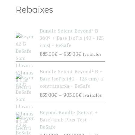
Rebaixes
Bundle Seient Beyond² B
360º + Base IsoFix (40 - 125
cms) - BeSafe
P
885,00
€
–
935,00
€
Iva inclòs
r
i
Bundle Seient Beyond² B +
c
Base IsoFix (40 - 125 cms) a
e
contramarxa - BeSafe
r
P
855,00
€
–
905,00
€
Iva inclòs
a
r
n
i
g
Beyond Bundle (Seient +
c
e
Base) amb Plus Test -
e
:
BeSafe
r
8