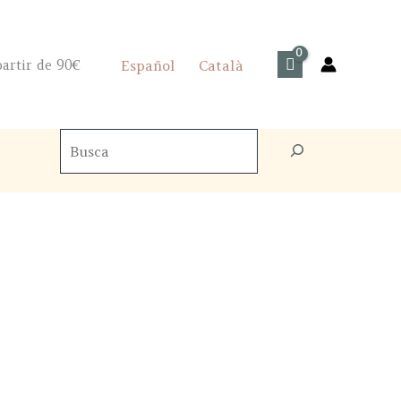
artir de 90€
Español
Català
Cercador
de
productes