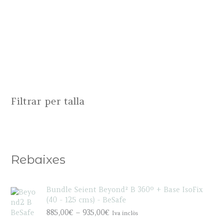
Filtrar per talla
Rebaixes
Bundle Seient Beyond² B 360º + Base IsoFix
(40 - 125 cms) - BeSafe
P
885,00
€
–
935,00
€
Iva inclòs