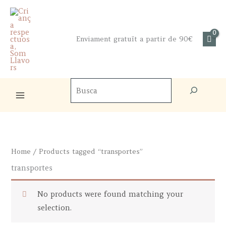
Skip
to
content
Enviament gratuït a partir de 90€
Cercador
de
productes
Home
/ Products tagged “transportes”
transportes
No products were found matching your
selection.