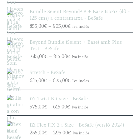
r
i
Bundle Seient Beyond² B + Base IsoFix (40 -
c
125 cms) a contramarxa - BeSafe
e
P
855,00
€
–
905,00
€
Iva inclòs
r
r
a
i
n
Beyond Bundle (Seient + Base) amb Plus
c
g
Test - BeSafe
e
e
P
745,00
€
–
815,00
€
Iva inclòs
r
:
r
a
8
i
n
Stretch - BeSafe
8
c
g
P
635,00
€
–
675,00
€
5
Iva inclòs
e
e
r
,
r
:
i
0
a
8
iZi Twist B i-size - BeSafe
c
0
n
5
P
e
575,00
€
–
615,00
€
€
Iva inclòs
g
5
r
r
t
e
,
i
a
h
:
0
iZi Flex FIX 2 i-Size - BeSafe (versió 2024)
c
n
r
7
0
P
e
g
255,00
€
–
295,00
€
o
Iva inclòs
4
€
r
r
e
u