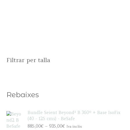
Filtrar per talla
Rebaixes
Bundle Seient Beyond² B 360º + Base IsoFix
(40 - 125 cms) - BeSafe
P
885,00
€
–
935,00
€
Iva inclòs