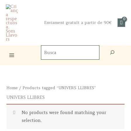
Skip
to
content
Enviament gratuït a partir de 90€
Cercador
de
productes
Home
/ Products tagged “UNIVERS LLIBRES”
UNIVERS LLIBRES
No products were found matching your
selection.