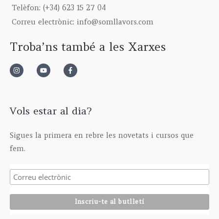
9
0
g
5
€
Telèfon: (+34) 623 15 27 04
,
0
h
,
Correu electrònic: info@somllavors.com
0
€
2
0
0
.
9
0
Troba’ns també a les Xarxes
€
5
€
.
,
0
0
€
Vols estar al dia?
Sigues la primera en rebre les novetats i cursos que
fem.