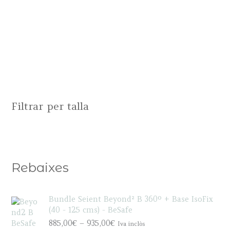
Filtrar per talla
Rebaixes
Bundle Seient Beyond² B 360º + Base IsoFix
(40 - 125 cms) - BeSafe
P
885,00
€
–
935,00
€
Iva inclòs