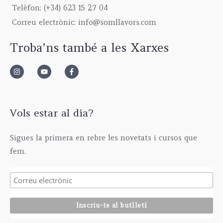
9
0
g
5
€
Telèfon: (+34) 623 15 27 04
,
0
h
,
Correu electrònic: info@somllavors.com
0
€
2
0
0
.
9
0
Troba’ns també a les Xarxes
€
5
€
.
,
0
0
€
Vols estar al dia?
Sigues la primera en rebre les novetats i cursos que
fem.