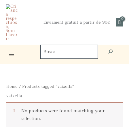
Skip
to
content
Enviament gratuït a partir de 90€
Cercador
de
productes
Home
/ Products tagged “vaixella”
vaixella
No products were found matching your
selection.