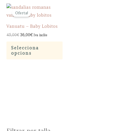
Oferta!
Vanuatu – Baby Lobitos
Original
Current
45,00
€
36,00
€
Iva inclòs
price
price
This
was:
is:
Selecciona
45,00€.
36,00€.
product
opcions
has
multiple
variants.
The
options
may
be
chosen
on
Filtrar per talla
the