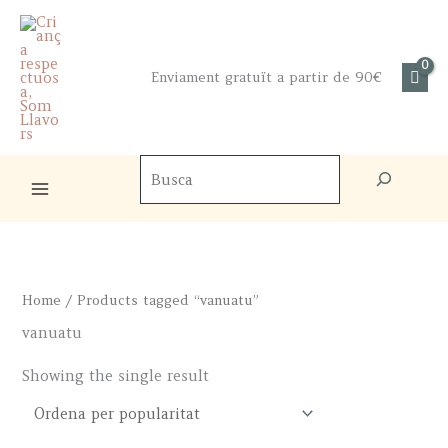
Skip
to
content
Enviament gratuït a partir de 90€
Cercador
de
productes
Home
/ Products tagged “vanuatu”
vanuatu
Showing the single result