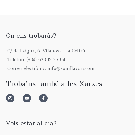
i
c
,
t
u
1
€
c
e
0
h
g
5
e
i
0
r
h
,
w
s
€
o
6
0
a
:
t
u
7
0
s
1
h
g
5
On ens trobaràs?
€
:
9
r
h
,
2
9
o
6
0
C/ de l'aigua, 6, Vilanova i la Geltrú
3
,
u
1
0
9
0
g
5
€
Telèfon: (+34) 623 15 27 04
,
0
h
,
Correu electrònic: info@somllavors.com
0
€
2
0
0
.
9
0
Troba’ns també a les Xarxes
€
5
€
.
,
0
0
€
Vols estar al dia?