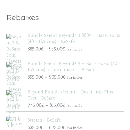
Rebaixes
Bundle Seient Beyond² B 360º + Base IsoFix
(40 - 125 cms) - BeSafe
P
885,00
€
–
935,00
€
Iva inclòs
r
i
Bundle Seient Beyond² B + Base IsoFix (40 -
c
125 cms) a contramarxa - BeSafe
e
P
855,00
€
–
905,00
€
Iva inclòs
r
r
a
i
n
Beyond Bundle (Seient + Base) amb Plus
c
g
Test - BeSafe
e
e
P
745,00
€
–
815,00
€
Iva inclòs
r
:
r
a
8
i
n
Stretch - BeSafe
8
c
g
P
635,00
€
–
675,00
€
5
Iva inclòs
e