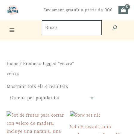
Skip
Enviament gratuït a partir de 90€
to
content
Cercador
de
productes
Home
/ Products tagged “velcro”
velcro
Sorted
Mostrant tots els 4 resultats
by
popularity
Set de cassola amb