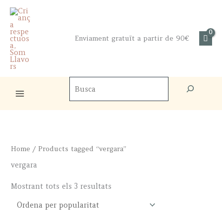
Skip
to
content
Enviament gratuït a partir de 90€
Cercador
de
productes
Home
/ Products tagged “vergara”
vergara
Sorted
Mostrant tots els 3 resultats
by
popularity