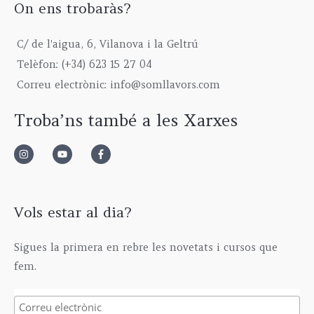
s
1
h
g
5
On ens trobaràs?
€
:
9
r
h
,
2
9
o
6
0
C/ de l'aigua, 6, Vilanova i la Geltrú
3
,
u
1
0
9
0
g
5
€
Telèfon: (+34) 623 15 27 04
,
0
h
,
Correu electrònic: info@somllavors.com
0
€
2
0
0
.
9
0
Troba’ns també a les Xarxes
€
5
€
.
,
0
0
€
Vols estar al dia?
Sigues la primera en rebre les novetats i cursos que
fem.