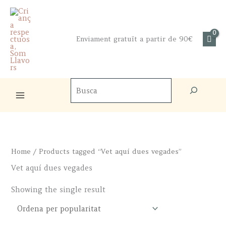
Skip
to
content
Enviament gratuït a partir de 90€
Cercador
de
productes
Home
/ Products tagged “Vet aquí dues vegades”
Vet aquí dues vegades
Showing the single result