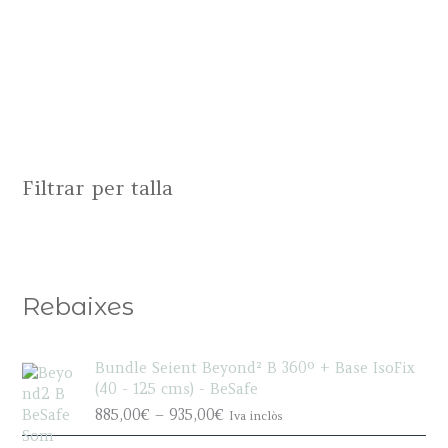
Filtrar per talla
Rebaixes
Bundle Seient Beyond² B 360º + Base IsoFix
(40 - 125 cms) - BeSafe
P
885,00
€
–
935,00
€
Iva inclòs
r