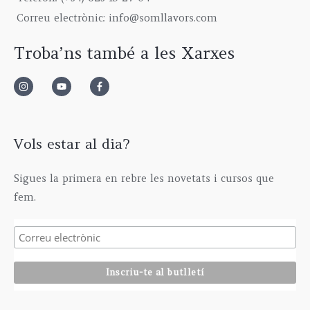
,
0
h
,
Correu electrònic: info@somllavors.com
0
€
2
0
0
.
9
0
Troba’ns també a les Xarxes
€
5
€
.
,
0
0
€
Vols estar al dia?
Sigues la primera en rebre les novetats i cursos que
fem.