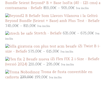
Bundle Seient Beyond² B + Base IsoFix (40 - 125 cms) a
c
P
contramarxa - BeSafe
855,00
€
–
905,00
€
Iva inclòs
e
r
r
i
a
Beyond Bundle (Seient + Base) amb Plus Test - BeSafe
c
n
P
745,00
€
–
815,00
€
Iva inclòs
e
g
r
r
P
Stretch - BeSafe
635,00
€
–
675,00
€
Iva
e
i
a
r
inclòs
:
c
n
i
8
e
iZi Twist B i-
g
c
8
r
P
size - BeSafe
575,00
€
–
615,00
€
Iva inclòs
e
e
5
a
r
:
r
iZi Flex FIX 2 i-Size - BeSafe
,
n
i
8
a
P
(versió 2024)
255,00
€
–
295,00
€
Iva inclòs
0
g
c
5
n
r
0
e
e
Trona de fusta convertible en
5
g
i
€
:
r
O
C
cadireta
239,00
€
199,00
€
Iva inclòs
,
e
c
t
7
a
r
u
0
:
e
h
4
n
i
r
0
6
r
r
5
g
g
r
€
3
a
o
,
e
i
e
t
5
n
u
0
:
n
n
h
,
g
g
0
5
a
t