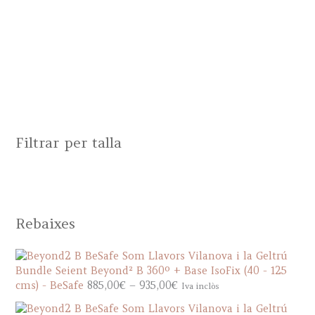
Filtrar per talla
Rebaixes
Bundle Seient Beyond² B 360º + Base IsoFix (40 - 125
P
cms) - BeSafe
885,00
€
–
935,00
€
Iva inclòs
r
i