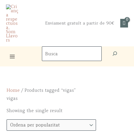
Skip
to
content
Enviament gratuït a partir de 90€
Cercador
de
productes
Home
/ Products tagged “vigas”
vigas
Showing the single result