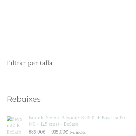
Filtrar per talla
Rebaixes
Bundle Seient Beyond² B 360º + Base IsoFix
(40 - 125 cms) - BeSafe
P
885,00
€
–
935,00
€
Iva inclòs