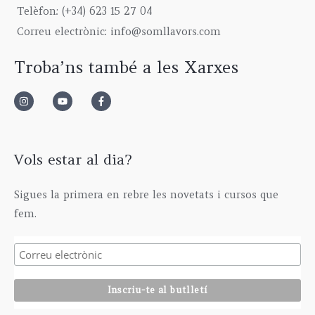
9
0
g
5
€
Telèfon: (+34) 623 15 27 04
,
0
h
,
Correu electrònic: info@somllavors.com
0
€
2
0
0
.
9
0
Troba’ns també a les Xarxes
€
5
€
.
,
0
0
€
Vols estar al dia?
Sigues la primera en rebre les novetats i cursos que
fem.