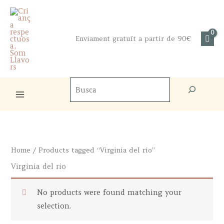
Skip
to
content
Enviament gratuït a partir de 90€
Cercador
de
productes
Home
/ Products tagged “Virginia del rio”
Virginia del rio
No products were found matching your
selection.