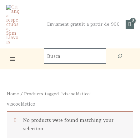
Skip
to
content
Enviament gratuït a partir de 90€
Cercador
de
productes
Home
/ Products tagged “viscoelástico”
viscoelástico
No products were found matching your
selection.