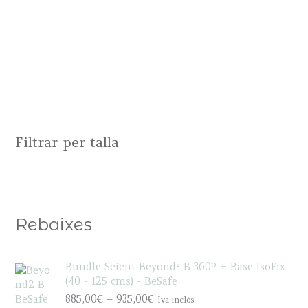
Filtrar per talla
Rebaixes
Bundle Seient Beyond² B 360º + Base IsoFix
(40 - 125 cms) - BeSafe
P
885,00
€
–
935,00
€
Iva inclòs