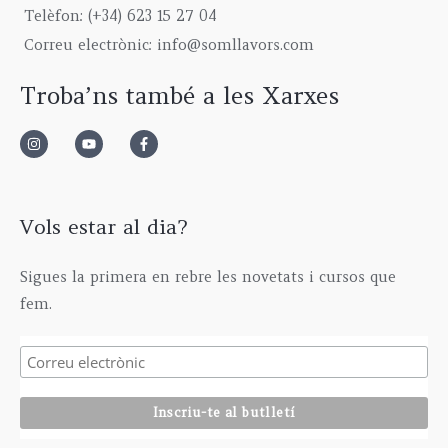
9
0
g
5
€
Telèfon: (+34) 623 15 27 04
,
0
h
,
Correu electrònic: info@somllavors.com
0
€
2
0
0
.
9
0
Troba’ns també a les Xarxes
€
5
€
.
,
0
0
€
Vols estar al dia?
Sigues la primera en rebre les novetats i cursos que
fem.