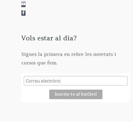
0
€
9
€
0
.
5
€
,
.
0
0
Vols estar al dia?
€
Sigues la primera en rebre les novetats i
cursos que fem.