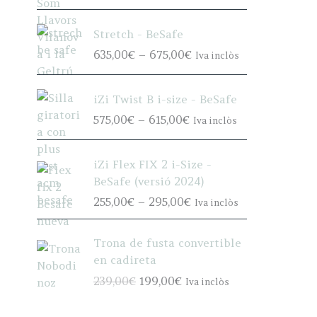
8
r
n
5
i
g
Stretch - BeSafe
,
c
e
P
635,00
€
–
675,00
€
0
Iva inclòs
e
:
r
0
r
8
i
€
a
iZi Twist B i-size - BeSafe
5
c
t
n
5
P
575,00
€
–
615,00
€
e
Iva inclòs
h
g
,
r
r
r
e
0
i
a
o
:
iZi Flex FIX 2 i-Size -
0
c
n
u
7
BeSafe (versió 2024)
€
e
g
g
4
P
255,00
€
–
295,00
€
t
r
Iva inclòs
e
h
5
r
h
a
:
9
,
i
r
n
6
3
Trona de fusta convertible
0
c
o
g
3
5
en cadireta
0
e
u
e
5
,
O
C
239,00
€
199,00
€
€
Iva inclòs
r
g
:
,
0
r
u
t
a
h
5
0
0
i
r
h