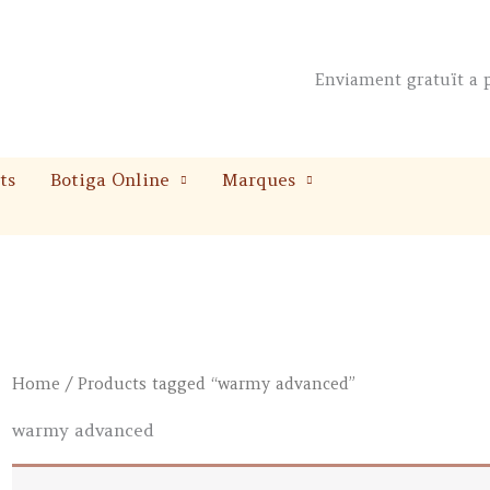
Enviament gratuït a p
ts
Botiga Online
Marques
Home
/ Products tagged “warmy advanced”
warmy advanced