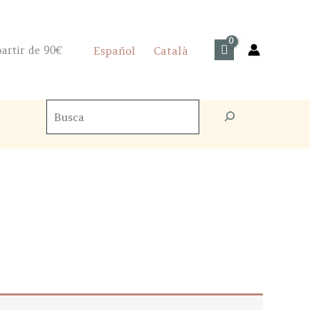
artir de 90€
Español
Català
Cercador
de
productes