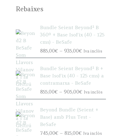
Rebaixes
Bundle Seient Beyond² B
360º + Base IsoFix (40 - 125
cms) - BeSafe
P
885,00
€
–
935,00
€
Iva inclòs
r
i
Bundle Seient Beyond² B +
c
Base IsoFix (40 - 125 cms) a
e
contramarxa - BeSafe
r
P
855,00
€
–
905,00
€
Iva inclòs
a
r
n
i
g
Beyond Bundle (Seient +
c
e
Base) amb Plus Test -
e
:
BeSafe
r
8
P
745,00
€
–
815,00
€
Iva inclòs
a