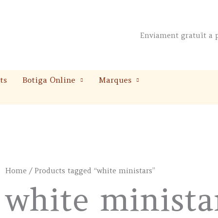
Enviament gratuït a p
ts
Botiga Online
Marques
Home
/ Products tagged “white ministars”
white minista