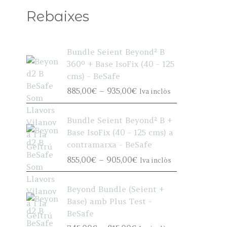
Rebaixes
Bundle Seient Beyond² B
360º + Base IsoFix (40 - 125
cms) - BeSafe
P
885,00
€
–
935,00
€
Iva inclòs
r
i
Bundle Seient Beyond² B +
c
Base IsoFix (40 - 125 cms) a
e
contramarxa - BeSafe
r
P
855,00
€
–
905,00
€
Iva inclòs
a
r
n
i
g
Beyond Bundle (Seient +
c
e
Base) amb Plus Test -
e
:
BeSafe
r
8