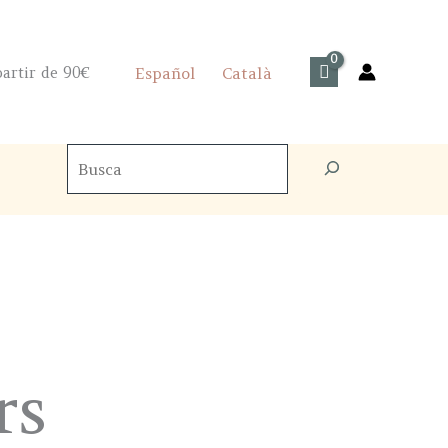
artir de 90€
Español
Català
Cercador
de
productes
rs