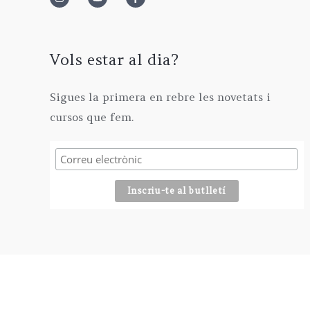
2
0
0
€
9
€
0
.
5
€
,
Vols estar al dia?
.
0
0
Sigues la primera en rebre les novetats i
€
cursos que fem.