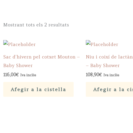
Sorted
Mostrant tots els 2 resultats
by
popularity
Sac d’hivern pel cotxet Mouton –
Niu i coixí de lactàn
Baby Shower
– Baby Shower
116,00
€
108,90
€
Iva inclòs
Iva inclòs
Afegir a la cistella
Afegir a la ci