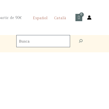
artir de 90€
Español
Català
Cercador
de
productes