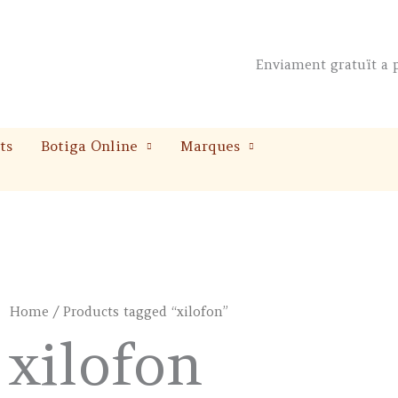
Enviament gratuït a p
ts
Botiga Online
Marques
Home
/ Products tagged “xilofon”
xilofon