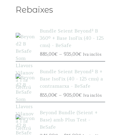
Rebaixes
Bundle Seient Beyond² B
360º + Base IsoFix (40 - 125
cms) - BeSafe
P
885,00
€
–
935,00
€
Iva inclòs
r
i
Bundle Seient Beyond² B +
c
Base IsoFix (40 - 125 cms) a
e
contramarxa - BeSafe
r
P
855,00
€
–
905,00
€
Iva inclòs
a
r
n
i
g
Beyond Bundle (Seient +
c
e
Base) amb Plus Test -
e
:
BeSafe
r
8