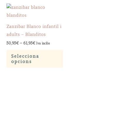
Zanzibar Blanco infantil i
adults – Blanditos
Price
50,95
€
–
61,95
€
Iva inclòs
range:
This
50,95€
Selecciona
through
product
opcions
61,95€
has
multiple
variants.
The
options
may
be
chosen
on