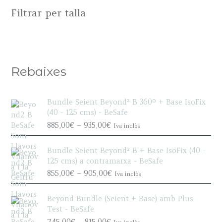
Filtrar per talla
the
product
page
Rebaixes
Bundle Seient Beyond² B 360º + Base IsoFix
(40 - 125 cms) - BeSafe
P
885,00
€
–
935,00
€
Iva inclòs
r
i
Bundle Seient Beyond² B + Base IsoFix (40 -
c
125 cms) a contramarxa - BeSafe
e
P
855,00
€
–
905,00
€
Iva inclòs
r
r
a
i
n
Beyond Bundle (Seient + Base) amb Plus
c
g
Test - BeSafe
e
e
P
745,00
€
–
815,00
€