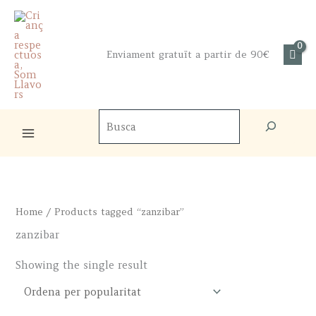
Skip
to
content
Enviament gratuït a partir de 90€
Cercador
de
productes
Home
/ Products tagged “zanzibar”
zanzibar
Showing the single result