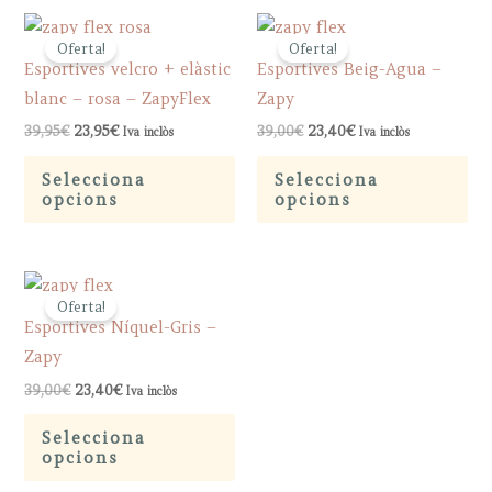
Oferta!
Oferta!
Esportives velcro + elàstic
Esportives Beig-Agua –
blanc – rosa – ZapyFlex
Zapy
Original
Current
Original
Current
39,95
€
23,95
€
39,00
€
23,40
€
Iva inclòs
Iva inclòs
price
price
price
price
This
Th
was:
is:
was:
is:
Selecciona
Selecciona
39,95€.
23,95€.
39,00€.
23,40€.
product
pr
opcions
opcions
has
ha
multiple
mu
variants.
var
Oferta!
The
Th
Esportives Níquel-Gris –
options
op
Zapy
may
ma
Original
Current
39,00
€
23,40
€
Iva inclòs
be
be
price
price
This
was:
is:
chosen
ch
Selecciona
39,00€.
23,40€.
product
opcions
on
on
has
the
th