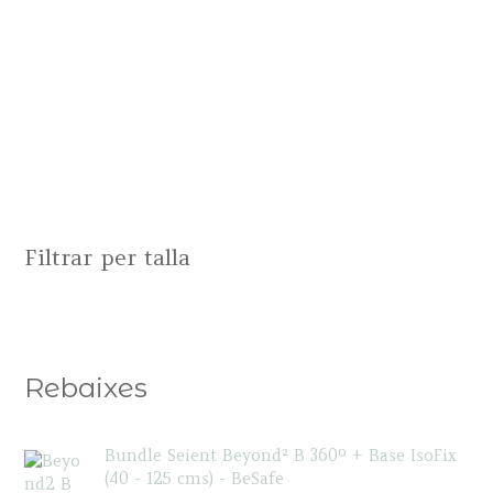
multiple
product
pr
variants.
page
pa
The
options
may
be
chosen
on
Filtrar per talla
the
product
page
Rebaixes
Bundle Seient Beyond² B 360º + Base IsoFix
(40 - 125 cms) - BeSafe