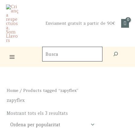
Skip
to
content
Enviament gratuït a partir de 90€
Cercador
de
productes
Home
/ Products tagged “zapyflex”
zapyflex
Sorted
Mostrant tots els 3 resultats
by
popularity