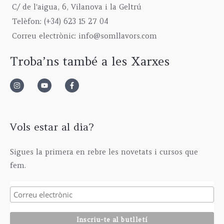
C/ de l'aigua, 6, Vilanova i la Geltrú
3
,
u
1
0
9
0
g
5
€
Telèfon: (+34) 623 15 27 04
,
0
h
,
Correu electrònic: info@somllavors.com
0
€
2
0
0
.
9
0
Troba’ns també a les Xarxes
€
5
€
.
,
0
0
€
Vols estar al dia?
Sigues la primera en rebre les novetats i cursos que
fem.