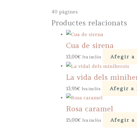
40 pàgines
Productes relacionats
Cua de sirena
13,00
€
Afegir a 
Iva inclòs
La vida dels minihe
13,95
€
Afegir a 
Iva inclòs
Rosa caramel
15,00
€
Afegir a 
Iva inclòs