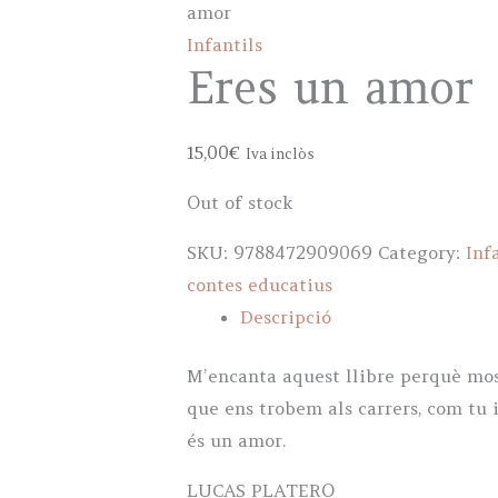
amor
Infantils
Eres un amor
15,00
€
Iva inclòs
Out of stock
SKU:
9788472909069
Category:
Inf
contes educatius
Descripció
M’encanta aquest llibre perquè most
que ens trobem als carrers, com tu i
és un amor.
LUCAS PLATERO