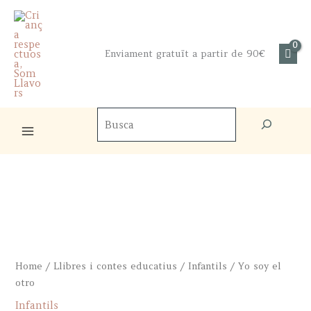
Skip
to
content
Enviament gratuït a partir de 90€
Cercador
de
productes
Home
/
Llibres i contes educatius
/
Infantils
/ Yo soy el
otro
Infantils