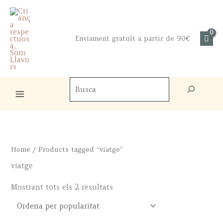
Skip
to
content
Enviament gratuït a partir de 90€
Cercador
de
productes
Home
/ Products tagged “viatge”
viatge
Sorted
Mostrant tots els 2 resultats
by
popularity