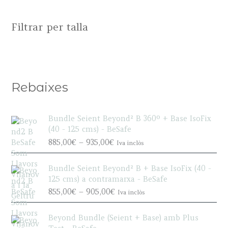
Filtrar per talla
Rebaixes
Bundle Seient Beyond² B 360º + Base IsoFix
(40 - 125 cms) - BeSafe
P
885,00
€
–
935,00
€
Iva inclòs
r
i
Bundle Seient Beyond² B + Base IsoFix (40 -
c
125 cms) a contramarxa - BeSafe
e
P
855,00
€
–
905,00
€
Iva inclòs
r
r
a
i
n
Beyond Bundle (Seient + Base) amb Plus
c
g