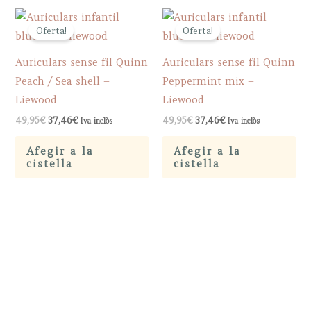
Oferta!
Oferta!
Auriculars sense fil Quinn
Auriculars sense fil Quinn
Peach / Sea shell –
Peppermint mix –
Liewood
Liewood
Original
Current
Original
Current
49,95
€
37,46
€
49,95
€
37,46
€
Iva inclòs
Iva inclòs
price
price
price
price
was:
is:
was:
is:
Afegir a la
Afegir a la
49,95€.
37,46€.
49,95€.
37,46€.
cistella
cistella